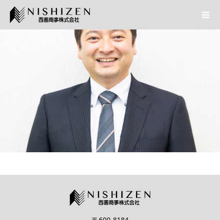
〒600-8184