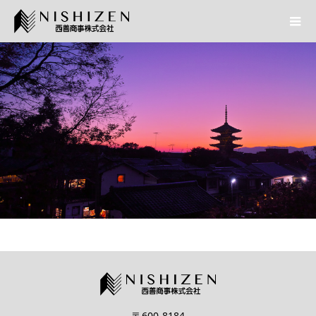
〒600-8184