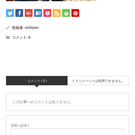
投稿者:
nishizen
コメント:
0
コメント ( 0 )
トラックバックは利用できません。
この記事へのコメントはありません。
名前 ( 必須 )