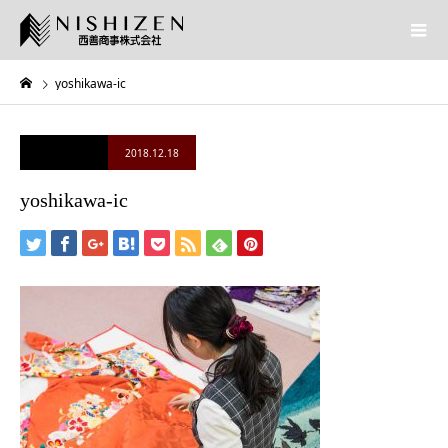
yoshikawa-ic
2018.12.18
yoshikawa-ic