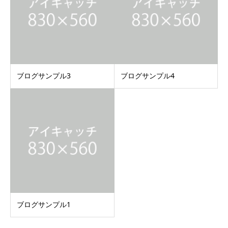
ブログサンプル3
ブログサンプル4
ブログサンプル1