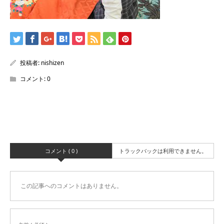
投稿者:
nishizen
コメント:
0
コメント ( 0 )
トラックバックは利用できません。
この記事へのコメントはありません。