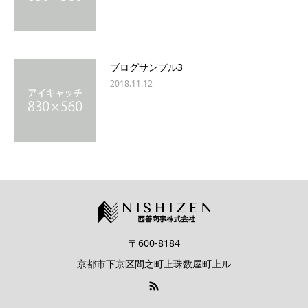
ブログサンプル3
2018.11.12
〒600-8184
京都市下京区間之町上珠数屋町上ル