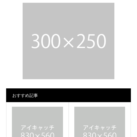
おすすめ記事