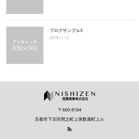
ブログサンプル3
2018.11.12
〒600-8184
京都市下京区間之町上珠数屋町上ル