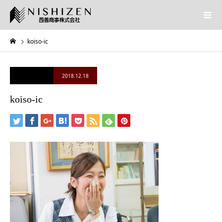
koiso-ic
2018.12.18
koiso-ic