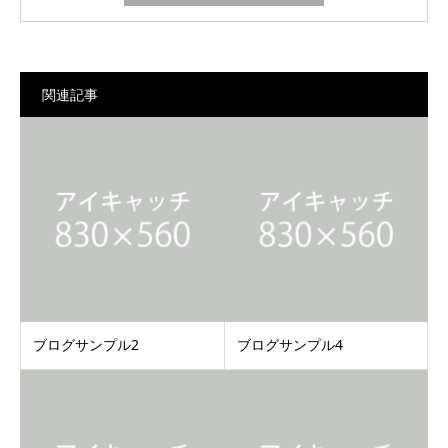
関連記事
ブログサンプル2
ブログサンプル4