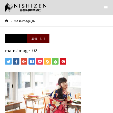
main-image_02
2018.11.14
main-image_02