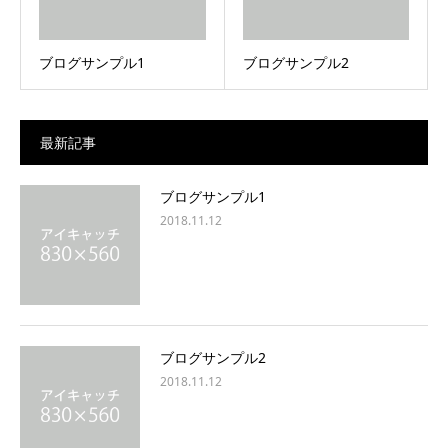
ブログサンプル1
ブログサンプル2
最新記事
ブログサンプル1
2018.11.12
ブログサンプル2
2018.11.12