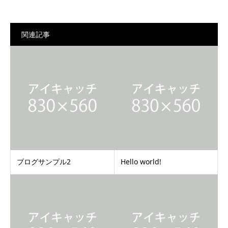
関連記事
ブログサンプル2
Hello world!